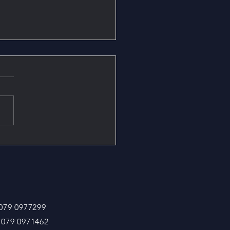
 pietra due case tre
ri quattro becchini un
ino fiori"
 079 0977299
 079 0971462