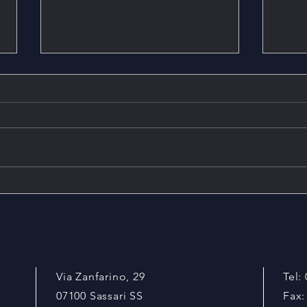
InterAlia
"Una
rude
giard
Via Zanfarino, 29
Tel:
07100 Sassari SS
Fax: