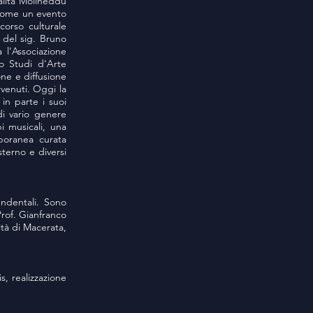
alità Molineddu
 come un evento
corso culturale
à del sig. Bruno
 l'Associazione
ro Studi d'Arte
ne e diffusione
rvenuti. Oggi la
in parte i suoi
di vario genere
pi musicali, una
mporanea curata
sterno e diversi
endentali. Sono
Prof. Gianfranco
ità di Macerata,
, realizzazione