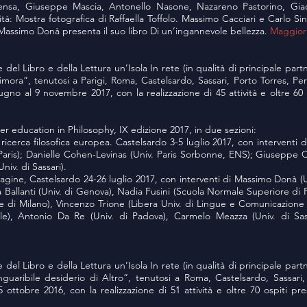
pensa, Giuseppe Mascia, Antonello Nasone, Nazareno Pastorino, Gia
vità: Mostra fotografica di Raffaella Toffolo. Massimo Cacciari e Carlo Si
Massimo Donà presenta il suo libro Di un’ingannevole bellezza.
Maggiori
e del Libro e della Lettura un’Isola In rete (in qualità di principale pa
imora”, tenutosi a Parigi, Roma, Castelsardo, Sassari, Porto Torres, Pe
gno al 9 novembre 2017, con la realizzazione di 45 attività e oltre 60 
r education in Philosophy, IX edizione 2017, in due sezioni:
ricerca filosofica europea. Castelsardo 3-5 luglio 2017, con interventi 
aris); Danielle Cohen-Levinas (Univ. Paris Sorbonne, ENS); Giuseppe Can
iv. di Sassari).
ine, Castelsardo 24-26 luglio 2017, con interventi di Massimo Donà (Un
 Ballanti (Univ. di Genova), Nadia Fusini (Scuola Normale Superiore di 
ale di Milano), Vincenzo Trione (Libera Univ. di Lingue e Comunicazione
le), Antonio Da Re (Univ. di Padova), Carmelo Meazza (Univ. di Sas
e del Libro e della Lettura un’Isola In rete (in qualità di principale pa
Inguaribile desiderio di Altro”, tenutosi a Roma, Castelsardo, Sassari
 ottobre 2016, con la realizzazione di 51 attività e oltre 70 ospiti pr