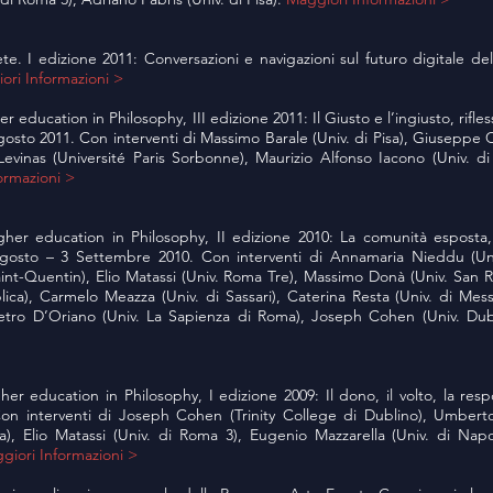
rete. I edizione 2011: Conversazioni e navigazioni sul futuro digitale d
ori Informazioni >
education in Philosophy, III edizione 2011: Il Giusto e l’ingiusto, rifless
sto 2011. Con interventi di Massimo Barale (Univ. di Pisa), Giuseppe Ca
Levinas (Université Paris Sorbonne), Maurizio Alfonso Iacono (Univ. di
ormazioni >
gher education in Philosophy, II edizione 2010: La comunità esposta
gosto – 3 Settembre 2010. Con interventi di Annamaria Nieddu (Univ
nt-Quentin), Elio Matassi (Univ. Roma Tre), Massimo Donà (Univ. San Ra
lica), Carmelo Meazza (Univ. di Sassari), Caterina Resta (Univ. di Mes
 Pietro D’Oriano (Univ. La Sapienza di Roma), Joseph Cohen (Univ. Dub
r education in Philosophy, I edizione 2009: Il dono, il volto, la respo
on interventi di Joseph Cohen (Trinity College di Dublino), Umberto
a), Elio Matassi (Univ. di Roma 3), Eugenio Mazzarella (Univ. di Napol
giori Informazioni >