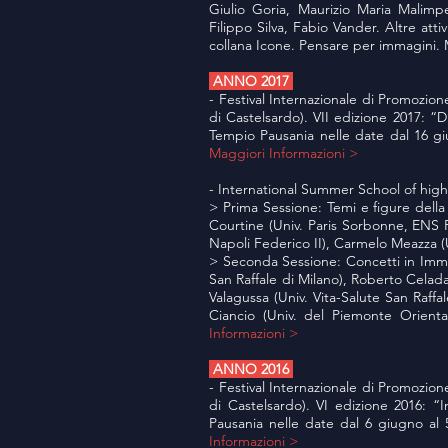
Giulio Goria, Maurizio Maria Malim
Filippo Silva, Fabio Vander. Altre atti
collana Icone. Pensare per immagini. 
ANNO 2017
- Festival Internazionale di Promozion
di Castelsardo). VII edizione 2017: “D
Tempio Pausania nelle date dal 16 giu
Maggiori Informazioni >
- International Summer School of highe
> Prima Sessione: Temi e figure della 
Courtine (Univ. Paris Sorbonne, ENS P
Napoli Federico II), Carmelo Meazza (Un
> Seconda Sessione: Concetti in Immag
San Raffale di Milano), Roberto Celada
Valagussa (Univ. Vita-Salute San Raff
Ciancio (Univ. del Piemonte Orienta
Informazioni >
ANNO 2016
- Festival Internazionale di Promozion
di Castelsardo). VI edizione 2016: “
Pausania nelle date dal 6 giugno al 5
Informazioni >