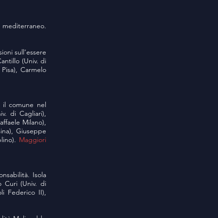
el mediterraneo.
ioni sull’essere
ntillo (Univ. di
 Pisa), Carmelo
, il comune nel
. di Cagliari),
ffaele Milano),
sina), Giuseppe
lino).
Maggiori
nsabilità. Isola
 Curi (Univ. di
i Federico II),