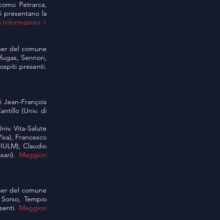
como Petrarca,
ni presentano la
 Informazioni >
rtner del comune
rfugas, Sennori,
ospiti presenti.
di Jean-François
tillo (Univ. di
iv. Vita-Salute
Pisa), Francesco
 IULM), Claudio
sari).
Maggiori
rtner del comune
, Sorso, Tempio
esenti.
Maggiori