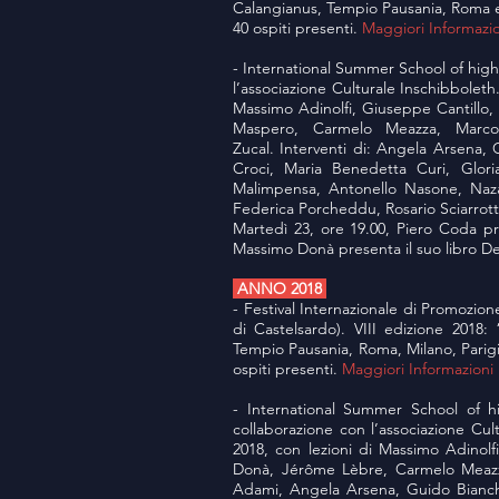
Calangianus, Tempio Pausania, Roma e Pa
40 ospiti presenti.
Maggiori Informazi
- International Summer School of highe
l’associazione Culturale Inschibboleth
Massimo Adinolfi, Giuseppe Cantillo,
Maspero, Carmelo Meazza, Marco M
Zucal. Interventi di: Angela Arsena,
Croci, Maria Benedetta Curi, Gloria
Malimpensa, Antonello Nasone, Naza
Federica Porcheddu, Rosario Sciarrotta,
Martedì 23, ore 19.00, Piero Coda pre
Massimo Donà presenta il suo libro D
ANNO 2018
- Festival Internazionale di Promozion
di Castelsardo). VIII edizione 2018:
Tempio Pausania, Roma, Milano, Parigi n
ospiti presenti.
Maggiori Informazioni
- International Summer School of hi
collaborazione con l’associazione Cul
2018, con lezioni di Massimo Adinolf
Donà, Jérôme Lèbre, Carmelo Meazza,
Adami, Angela Arsena, Guido Bianchin