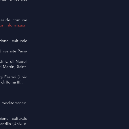
rtner del comune
ri Informazioni
ione culturale
niversité Paris-
Univ. di Napoli
-Martin, Saint-
i Ferrari (Univ.
 di Roma III).
el mediterraneo.
ione culturale
ntillo (Univ. di