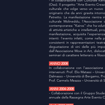
- In collaborazione con Culturale Ken
(Ossi). Il progetto "Arte Evento Crea
culturale che volge verso un nuovo a
originario che da anni gravita intorn
Petretto. La manifestazione rientra i
culturale Molineddu, l'Associazione 
contemporanea "Kairos" che ha voluto
di attività artistiche e intellettuali, 
manifestazione, acquisita l'esperien
intenti: l'evento infatti, come nella
consistenti in rappresentazioni teatra
degustazione di vini delle più impo
dall'Associazione Move in Art, dislocat
seminari di carattere letterario e filoso
ANNO 2008
In collaborazione con l’associazione
intervenuti: Prof. Elio Matassi – Unive
Dalmasso – Università di Bergamo, Prof.
Prof. Carmelo Meazza – Università di S
ANNI 2004-2008
- Collaborazione con il Gruppo Studen
annuale della Rassegna Arte Evento Cr