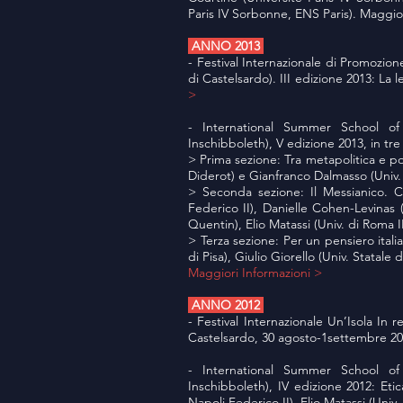
Paris IV Sorbonne, ENS Paris). Maggio
ANNO 2013
- Festival Internazionale di Promozion
di Castelsardo). III edizione 2013: La 
>
- International Summer School of 
Inschibboleth), V edizione 2013, in tre 
> Prima sezione: Tra metapolitica e pol
Diderot) e Gianfranco Dalmasso (Univ
> Seconda sezione: Il Messianico. Ca
Federico II), Danielle Cohen-Levinas 
Quentin), Elio Matassi (Univ. di Roma I
> Terza sezione: Per un pensiero italia
di Pisa), Giulio Giorello (Univ. Statale
Maggiori Informazioni >
ANNO 2012
- Festival Internazionale Un’Isola In 
Castelsardo, 30 agosto-1settembre 20
- International Summer School of 
Inschibboleth), IV edizione 2012: Eti
Napoli Federico II), Elio Matassi (Univ.