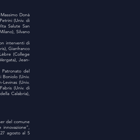
di Massimo Donà
Petrini (Univ. di
Vita Salute San
Milano), Silvano
n interventi di
ris), Gianfranco
 Lèbre (College
Vergata), Jean-
o Patronato del
 Boniolo (Univ.
-Levinas (Univ.
Fabris (Univ. di
ella Calabria),
rtner del comune
 innovazione”,
 27 agosto al 5