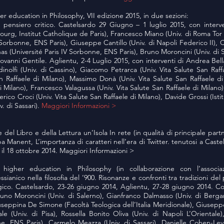
r education in Philosophy, VII edizione 2015, in due sezioni:
pensiero critico. Castelsardo 29 Giugno – 1 luglio 2015, con interve
urg, Institut Catholique de Paris), Francesco Miano (Univ. di Roma Tor 
V Sorbonne, ENS Paris), Giuseppe Cantillo (Univ. di Napoli Federico II)
nas (Université Paris IV Sorbonne, ENS Paris), Bruno Moroncini (Univ. di 
vanni Gentile. Aglientu, 2-4 Luglio 2015, con interventi di Andrea Bell
olfi (Univ. di Cassino), Giacomo Petrarca (Univ. Vita Salute San Raffa
an Raffaele di Milano), Massimo Donà (Univ. Vita Salute San Raffaele di
di Milano), Francesco Valagussa (Univ. Vita Salute San Raffaele di Milano
rico Croci (Univ. Vita Salute San Raffaele di Milano), Davide Grossi (Istit
. di Sassari).
Maggiori Informazioni >
e del Libro e della Lettura un’Isola In rete (in qualità di principale pa
a Manent, L’importanza di caratteri nell’era di Twitter. tenutosi a Caste
 il 18 ottobre 2014. Maggiori Informazioni >
higher education in Philosophy (in collaborazione con l’associaz
sianico nella filosofia del ’900. Risonanze e confronti tra tradizioni del 
o. Castelsardo, 23-26 giugno 2014, Aglientu, 27-28 giugno 2014. Con
runo Moroncini (Univ. di Salerno), Gianfranco Dalmasso (Univ. di Berg
seppina De Simone (Facoltà Teologica dell’Italia Meridionale), Giuseppe
e (Univ. di Pisa), Rossella Bonito Oliva (Univ. di Napoli L’Orientale)
ne, ENS Paris), Carmelo Meazza (Univ. di Sassari), Danielle Cohen-Levi