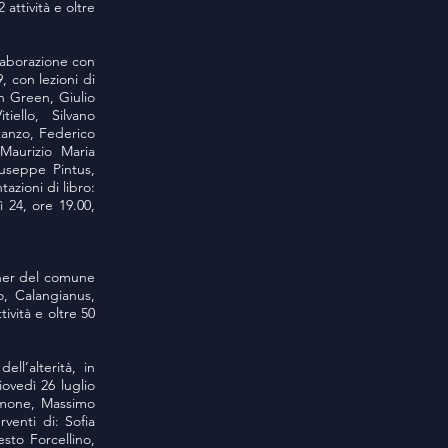
attività e oltre
llaborazione con
, con lezioni di
h Green, Giulio
ello, Silvano
tanzo, Federico
 Maurizio Maria
useppe Pintus,
azioni di libro:
 24, ore 19.00,
rtner del comune
o, Calangianus,
ività e oltre 50
ll’alterità, in
iovedì 26 luglio
Simone, Massimo
venti di: Sofia
sto Forcellino,