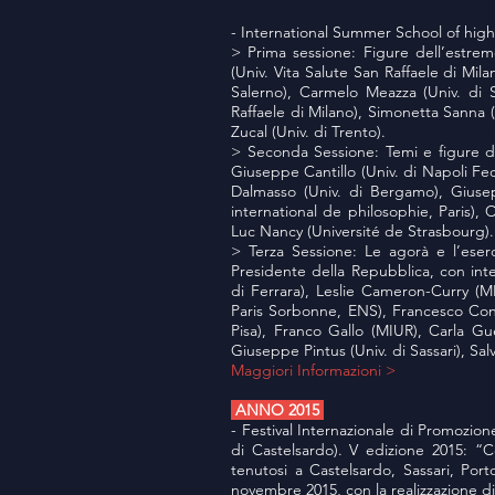
- International Summer School of highe
> Prima sessione: Figure dell’estrem
(Univ. Vita Salute San Raffaele di Milan
Salerno), Carmelo Meazza (Univ. di S
Raffaele di Milano), Simonetta Sanna (U
Zucal (Univ. di Trento).
> Seconda Sessione: Temi e figure del
Giuseppe Cantillo (Univ. di Napoli Fed
Dalmasso (Univ. di Bergamo), Giusep
international de philosophie, Paris),
Luc Nancy (Université de Strasbourg).
> Terza Sessione: Le agorà e l’eserc
Presidente della Repubblica, con int
di Ferrara), Leslie Cameron-Curry (MI
Paris Sorbonne, ENS), Francesco Conig
Pisa), Franco Gallo (MIUR), Carla Gu
Giuseppe Pintus (Univ. di Sassari), Salv
Maggiori Informazioni >
ANNO 2015
- Festival Internazionale di Promozion
di Castelsardo). V edizione 2015: “
tenutosi a Castelsardo, Sassari, Por
novembre 2015, con la realizzazione di 