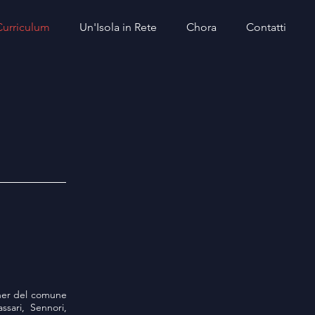
Curriculum
Un'Isola in Rete
Chora
Contatti
rtner del comune
ssari, Sennori,