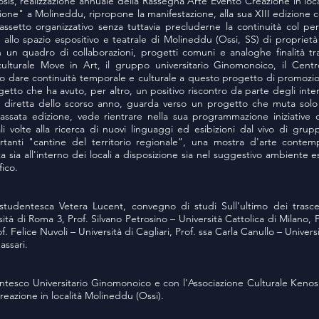
osis, realizzazione annuale della Rassegna Arte Evento Creazione in loc
zione" a Molineddu, ripropone la manifestazione, alla sua XIII edizione
ssetto organizzativo senza tuttavia precluderne la continuità col per
o allo spazio espositivo e teatrale di Molineddu (Ossi, SS) di propriet
n un quadro di collaborazioni, progetti comuni e analoghe finalità tra
culturale Move in Art, il gruppo universitario Ginomonoico, il Cent
 dare continuità temporale e culturale a questo progetto di promozio
progetto che ha avuto, per altro, un positivo riscontro da parte degli inte
za diretta dello scorso anno, guarda verso un progetto che muta solo 
 passata edizione, vede rientrare nella sua programmazione iniziative 
li volte alla ricerca di nuovi linguaggi ed esibizioni dal vivo di grup
rtanti "cantine del territorio regionale", una mostra d'arte conte
a sia all'interno dei locali a disposizione sia nel suggestivo ambiente e
fico.
 studentesca Vetera Lucent, convegno di studi Sull’ultimo dei trasc
rsità di Roma 3, Prof. Silvano Petrosino – Università Cattolica di Milano, 
 Felice Nuvoli – Università di Cagliari, Prof. ssa Carla Canullo – Univers
assari.
tesco Universitario Ginomonoico e con l'Associazione Culturale Kenosis
eazione in località Molineddu (Ossi).