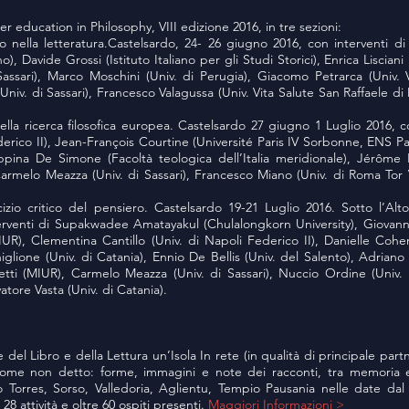
r education in Philosophy, VIII edizione 2016, in tre sezioni:
o nella letteratura.Castelsardo, 24- 26 giugno 2016, con interventi 
o), Davide Grossi (Istituto Italiano per gli Studi Storici), Enrica Lisciani 
assari), Marco Moschini (Univ. di Perugia), Giacomo Petrarca (Univ. 
niv. di Sassari), Francesco Valagussa (Univ. Vita Salute San Raffaele di 
la ricerca filosofica europea. Castelsardo 27 giugno 1 Luglio 2016, co
erico II), Jean-François Courtine (Université Paris IV Sorbonne, ENS Pa
pina De Simone (Facoltà teologica dell’Italia meridionale), Jérôme
 Carmelo Meazza (Univ. di Sassari), Francesco Miano (Univ. di Roma Tor 
izio critico del pensiero. Castelsardo 19-21 Luglio 2016. Sotto l’Alt
erventi di Supakwadee Amatayakul (Chulalongkorn University), Giovanni
UR), Clementina Cantillo (Univ. di Napoli Federico II), Danielle Cohen
lione (Univ. di Catania), Ennio De Bellis (Univ. del Salento), Adriano 
etti (MIUR), Carmelo Meazza (Univ. di Sassari), Nuccio Ordine (Univ. d
atore Vasta (Univ. di Catania).
e del Libro e della Lettura un’Isola In rete (in qualità di principale pa
Come non detto: forme, immagini e note dei racconti, tra memoria e
to Torres, Sorso, Valledoria, Aglientu, Tempio Pausania nelle date dal
28 attività e oltre 60 ospiti presenti.
Maggiori Informazioni >