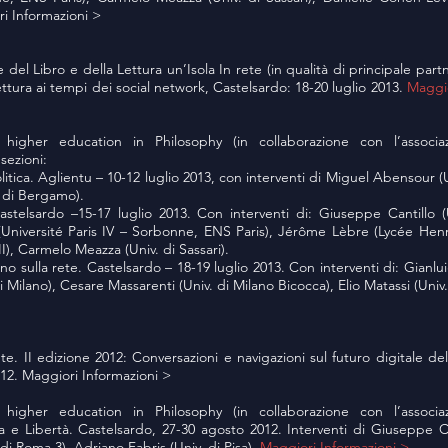
ri Informazioni >
e del Libro e della Lettura un’Isola In rete (in qualità di principale pa
lettura ai tempi dei social network, Castelsardo: 18-20 luglio 2013.
Maggio
higher education in Philosophy (in collaborazione con l’associaz
sezioni:
itica. Aglientu – 10-12 luglio 2013, con interventi di Miguel Abensour (U
. di Bergamo).
stelsardo –15-17 luglio 2013. Con interventi di: Giuseppe Cantillo (
(Université Paris IV – Sorbonne, ENS Paris), Jérôme Lèbre (Lycée Henri
II), Carmelo Meazza (Univ. di Sassari).
no sulla rete. Castelsardo – 18-19 luglio 2013. Con interventi di: Gianluig
 di Milano), Cesare Massarenti (Univ. di Milano Bicocca), Elio Matassi (Univ.
rete. II edizione 2012: Conversazioni e navigazioni sul futuro digitale d
12. Maggiori Informazioni >
higher education in Philosophy (in collaborazione con l’associaz
ca e Libertà. Castelsardo, 27-30 agosto 2012. Interventi di Giuseppe Ca
 di Roma 3), Adriano Fabris (Univ. di Pisa).
Maggiori Informazioni >