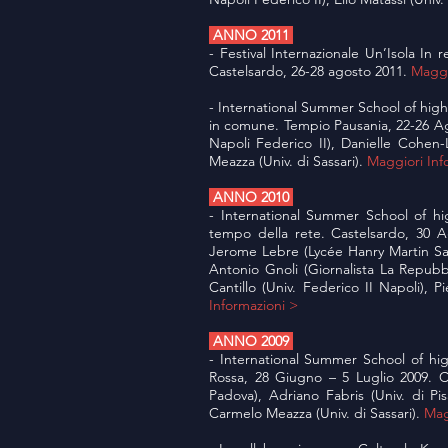
ANNO 2011
- Festival Internazionale Un’Isola In 
Castelsardo, 26-28 agosto 2011.
Maggi
- International Summer School of higher 
in comune. Tempio Pausania, 22-26 Ago
Napoli Federico II), Danielle Cohen-
Meazza (Univ. di Sassari).
Maggiori Inf
ANNO 2010
- International Summer School of hi
tempo della rete. Castelsardo, 30 A
Jerome Lebre (Lycée Hanry Martin Sai
Antonio Gnoli (Giornalista La Repubb
Cantillo (Univ. Federico II Napoli),
Informazioni >
ANNO 2009
- International Summer School of highe
Rossa, 28 Giugno – 5 Luglio 2009. C
Padova), Adriano Fabris (Univ. di Pis
Carmelo Meazza (Univ. di Sassari).
Mag