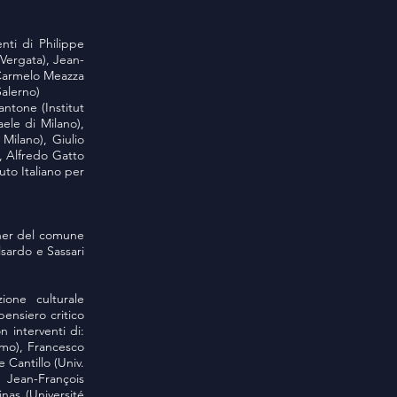
nti di Philippe
Vergata), Jean-
, Carmelo Meazza
Salerno)
antone (Institut
ele di Milano),
 Milano), Giulio
), Alfredo Gatto
uto Italiano per
rtner del comune
lsardo e Sassari
ione culturale
pensiero critico
 interventi di:
amo), Francesco
 Cantillo (Univ.
, Jean-François
nas (Université