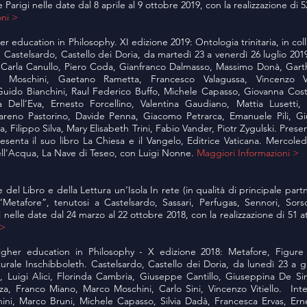
rigi nelle date dal 8 aprile al 9 ottobre 2019, con la realizzazione di 52 
oni >
r education in Philosophy. XI edizione 2019: Ontologia trinitaria, in co
. Castelsardo, Castello dei Doria, da martedì 23 a venerdì 26 luglio 2019
 Carla Canullo, Piero Coda, Gianfranco Dalmasso, Massimo Donà, Gart
oschini, Gaetano Rametta, Francesco Valagussa, Vincenzo Viti
 Guido Bianchini, Raul Federico Buffo, Michele Capasso, Giovanna Cos
 Dell’Eva, Ernesto Forcellino, Valentina Gaudiano, Mattia Lusetti,
reno Pastorino, Davide Penna, Giacomo Petrarca, Emanuele Pili, Gi
 Filippo Silva, Mary Elisabeth Trini, Fabio Vander, Piotr Zygulski. Present
senta il suo libro La Chiesa e il Vangelo, Editrice Vaticana. Mercoledì
ell’Acqua, La Nave di Teseo, con Luigi Nonne.
Maggiori Informazioni >
e del Libro e della Lettura un’Isola In rete (in qualità di principale pa
 “Metafore”, tenutosi a Castelsardo, Sassari, Perfugas, Sennori, Sors
elle date dal 24 marzo al 22 ottobre 2018, con la realizzazione di 51 att
 >
gher education in Philosophy - X edizione 2018: Metafore, Figure de
turale Inschibboleth. Castelsardo, Castello dei Doria, da lunedì 23 a g
i, Luigi Alici, Florinda Cambria, Giuseppe Cantillo, Giuseppina De 
 Franco Miano, Marco Moschini, Carlo Sini, Vincenzo Vitiello. Inter
i, Marco Bruni, Michele Capasso, Silvia Dadà, Francesca Ervas, Erne