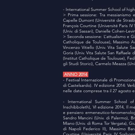
- International Summer School of highe
> Prima sessione: Tra messianismo e 
Capelle Dumont (Université de Strasbo
François Courtine (Université Paris I
(Univ. di Sassari), Danielle Cohen-Levi
> Seconda sessione: L’attualismo e Gio
Catholique de Toulouse), Massimo Adin
Vincenzo Vitiello (Univ. Vita Salute S
Goria (Univ. Vita Salute San Raffaele 
(Institut Catholique de Toulouse), Fede
gli Studi Storici), Carmelo Meazza (Univ
ANNO 2014
- Festival Internazionale di Promozion
di Castelsardo). IV edizione 2014: Verb
nelle date comprese tra il 27 agosto e
- International Summer School of 
Inschibboleth), VI edizione 2014, Il mes
e pensiero ermeneutico-fenomenologic
Sandro Mancini (Univ. di Palermo), B
Miano (Univ. di Roma Tor Vergata), Giu
di Napoli Federico II), Massimo Baral
Courtine (Université Paris IV Sorbon